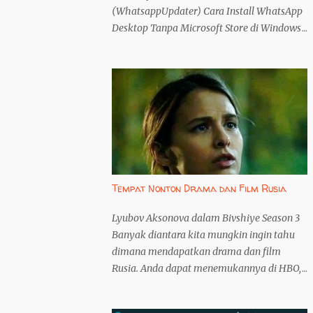
(WhatsappUpdater) Cara Install WhatsApp
Desktop Tanpa Microsoft Store di Windows
(WhatsappUpdater) Mengunduh dari
WhatsApp Resmi WhatsApp Desktop
menawarkan pengalaman yang lebih baik
dibandingkan versi web. Namun, instalasi
melalui Microsoft Store seringkali menjadi
kendala, terutama bagi pengguna Windows
yang dimodifikasi atau mengalami
masalah koneksi. Artikel ini akan memandu
Anda menginstall WhatsApp Desktop tanpa
Tempat Nonton Drama dan Film Rusia
melalui Microsoft Store, menggunakan
WhatsappUpdater. 1. Langkah Pertama:
Lyubov Aksonova dalam Bivshiye Season 3
Unduh WhatsappUpdater dari GitHub
Banyak diantara kita mungkin ingin tahu
Unduh WhatsappUpdater langsung dari
dimana mendapatkan drama dan film
repositori resmi pengembang di GitHub . Ini
Rusia. Anda dapat menemukannya di HBO,
penting untuk menghindari risiko
Netflix, atau pun Amazon Prime, hanya saja,
mengunduh perangkat lunak yang telah
anda tidak akan mendapatkan hal yang