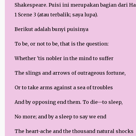
Shakespeare. Puisi ini merupakan bagian dari Haml
1 Scene 3 (atau terbalik; saya lupa).
Berikut adalah bunyi puisinya
To be, or not to be, that is the question:
Whether 'tis nobler in the mind to suffer
The slings and arrows of outrageous fortune,
Or to take arms against a sea of troubles
And by opposing end them. To die—to sleep,
No more; and by a sleep to say we end
The heart-ache and the thousand natural shocks