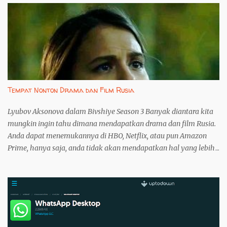
pengguna Windows yang dimodifikasi atau mengalami masalah
koneksi. Artikel ini akan memandu Anda menginstall WhatsApp
Desktop tanpa melalui Microsoft Store, menggunakan
WhatsappUpdater. 1. Langkah Pertama: Unduh WhatsappUpdater
dari GitHub Unduh WhatsappUpdater langsung dari repositori
resmi pengembang di GitHub . Ini penting untuk menghindari
risiko mengunduh perangkat lunak yang telah dimodifikasi atau
Tempat Nonton Drama dan Film Rusia
disusupi malware. File yang diunduh akan bernama
WhatsappUpdater.zip . 2. Langkah ...
Lyubov Aksonova dalam Bivshiye Season 3 Banyak diantara kita
mungkin ingin tahu dimana mendapatkan drama dan film Rusia.
Anda dapat menemukannya di HBO, Netflix, atau pun Amazon
Prime, hanya saja, anda tidak akan mendapatkan hal yang lebih
karena ketiga perusahaan tersebut bukan lah pemilik konten
yang sebenarnya. Banyak drama dan film Rusia tersedia di
YouTube secara gratis tetapi jika anda tidak dapat memilah, anda
hanya akan menemukan sinetron harian biasa saja. Karena
itulah, anda perlu untuk membaca tulisan ini untuk mengetahui
tempat-tempat menonton drama dan film Rusia mulai dari yang