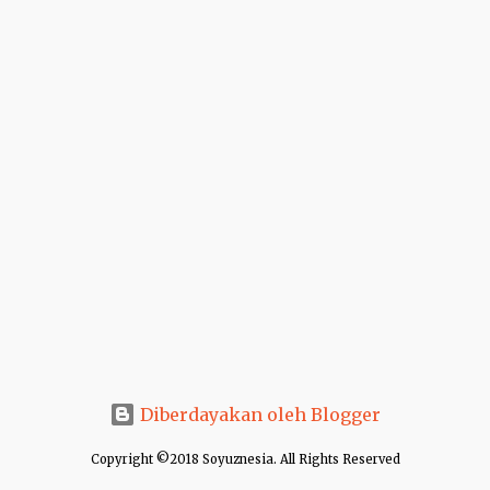
i
n
g
a
n
Diberdayakan oleh Blogger
Copyright ©2018 Soyuznesia. All Rights Reserved