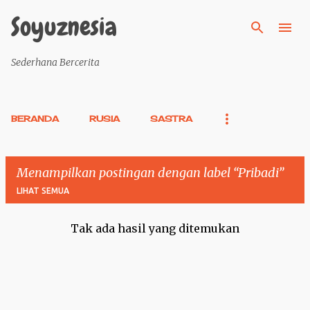
Langsung ke konten utama
Soyuznesia
Sederhana Bercerita
BERANDA
RUSIA
SASTRA
Menampilkan postingan dengan label
Pribadi
LIHAT SEMUA
Tak ada hasil yang ditemukan
P
o
s
t