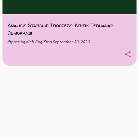
i
n
g
Analisis Starship Troopers: Kritik Terhadap
Demokrasi
a
diposting oleh
Jing Xing
September 30, 2020
n