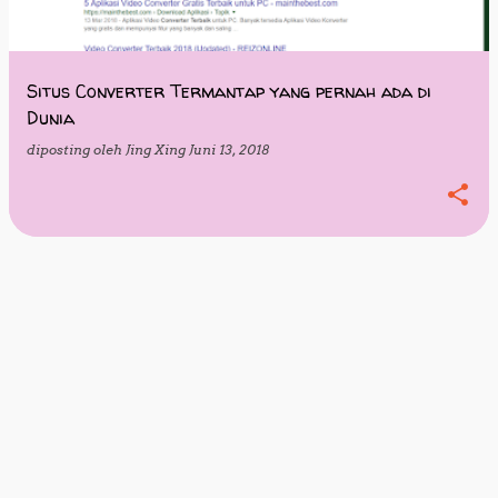
i
n
g
Situs Converter Termantap yang pernah ada di
Dunia
a
diposting oleh
Jing Xing
Juni 13, 2018
n