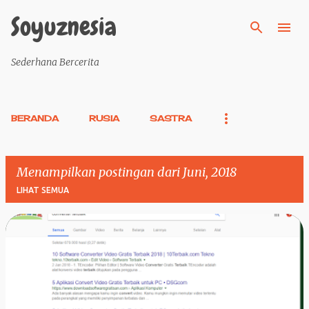
Langsung ke konten utama
Soyuznesia
Sederhana Bercerita
BERANDA
RUSIA
SASTRA
Menampilkan postingan dari Juni, 2018
LIHAT SEMUA
P
o
s
t