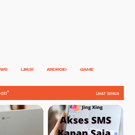
Langsung ke konten utama
OWS
LINUX
ANDROID
GAME
han
LIHAT SEMUA
HROMEOS
ANDROID
CHROMEOS
+
1
FTWARE
+