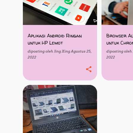
t
i
n
g
Aplikasi Android Ringan
Browser Al
untuk HP Lemot
untuk Chro
a
diposting oleh
Jing Xing
Agustus 25,
diposting oleh
n
2022
2022
CHROMEOS
LINUX
PILIHAN
SOFTWARE
+