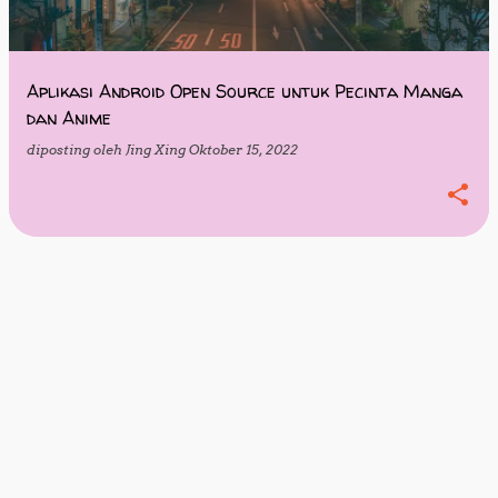
i
n
g
Aplikasi Android Open Source untuk Pecinta Manga
dan Anime
a
diposting oleh
Jing Xing
Oktober 15, 2022
n