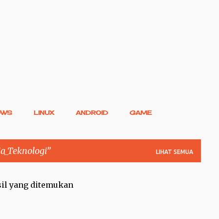
Langsung ke konten utama
OWS
LINUX
ANDROID
GAME
a_Teknologi
LIHAT SEMUA
sil yang ditemukan