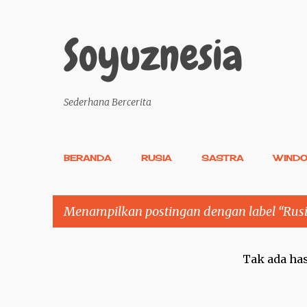
Soyuznesia
Sederhana Bercerita
BERANDA
RUSIA
SASTRA
WIND
Menampilkan postingan dengan label
Rusi
P
Tak ada ha
o
s