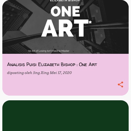
Analisis Puisi Elizabeth Bishop : One Art
diposting oleh
Jing Xing
Mei 17, 2020