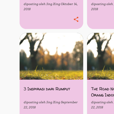
diposting oleh
Jing Xing
Oktober 14,
diposting oleh
2018
2018
MOTIVASI
AMERIKA
AN
KESASTRAAN
3 Inspirasi dari Rumput
The Road No
Orang Indo
diposting oleh
Jing Xing
September
diposting oleh
22, 2018
22, 2018