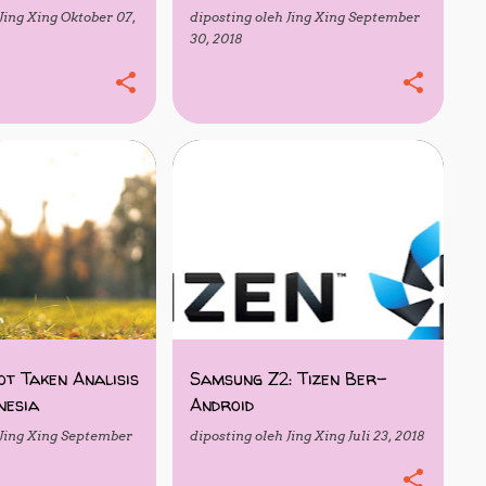
Jing Xing
Oktober 07,
diposting oleh
Jing Xing
September
30, 2018
ALISIS PUISI
SOFTWARE
TEKNOLOGI
PUISI
+
t Taken Analisis
Samsung Z2: Tizen Ber-
nesia
Android
Jing Xing
September
diposting oleh
Jing Xing
Juli 23, 2018