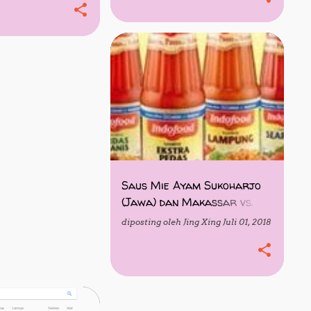
MAKASSAR
Saus Mie Ayam Sukoharjo
(Jawa) dan Makassar vs.
Saus Branded
diposting oleh
Jing Xing
Juli 01, 2018