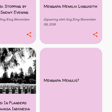
si: Stopping by
Mengapa Memilih Linguisitik
 Snowy Evening
Jing Xing
November
diposting oleh
Jing Xing
November
08, 2018
KESASTRAAN
MOTIVASI
+
Mengapa Menulis?
isi In Flanders
ahasa Indonesia