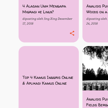
g
4 Alasan Unik Mengapa
Analisis Pui
Migrasi ke Linux?
Woods on a
a
diposting oleh
Jing Xing
Desember
diposting oleh
n
17, 2018
24, 2018
SOFTWARE
TEKNOLOGI
ANALISIS PUISI
PUISI
Top 4 Kamus Inggris Online
& Aplikasi Kamus Online
Analisis Pu
Fields Berb