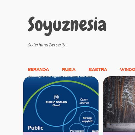
Soyuznesia
Sederhana Bercerita
BERANDA
RUSIA
SASTRA
WIND
P
SOFTWARE
TEKNOLOGI
AMERIKA
AN
o
KESASTRAAN
s
t
i
n