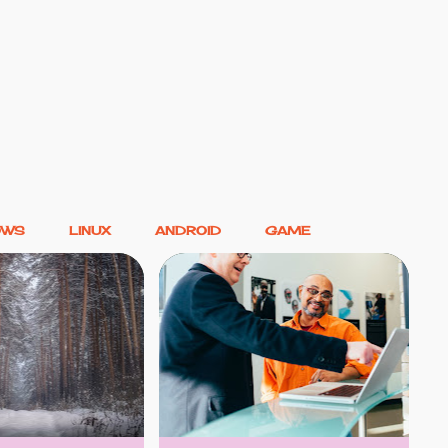
Langsung ke konten utama
OWS
LINUX
ANDROID
GAME
ALISIS PUISI
LINGUISTIK
MOTIVASI
+
PUISI
+
PRIBADI