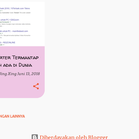
erter Termantap
 ada di Dunia
Jing Xing
Juni 13, 2018
NGAN LAINNYA
Diberdayakan oleh Blogger